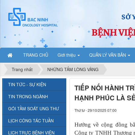
TRANG CHỦ
Giới thiệu
QUẢN LÝ VĂN BẢN
Trang nhất
NHỮNG TẤM LÒNG VÀNG
TIN TỨC - SỰ KIỆN
TIẾP NỐI HÀNH TR
HẠNH PHÚC LÀ SẺ
TIN TRONG NGÀNH
GÓI TẦM SOÁT UNG THƯ
Thứ tư - 29/10/2025 07:00
LỊCH CÔNG TÁC TUẦN
Hướng về cộng đồng bằn
LỊCH TRỰC BỆNH VIỆN
Công ty TNHH Thương m