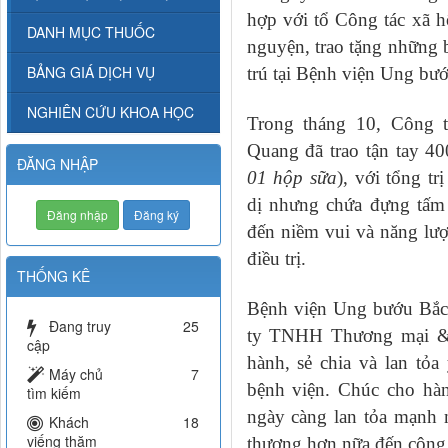
hợp với tổ Công tác xã h
DANH MỤC THUỐC
nguyện, trao tặng những 
BẢNG GIÁ DỊCH VỤ
trú tại Bệnh viện Ung bư
NGHIÊN CỨU KHOA HỌC
Trong tháng 10, Công
Quang đã trao tận tay 40
ĐĂNG NHẬP
01 hộp sữa
), với tổng t
dị nhưng chứa đựng tấm 
Đăng nhập
Đăng ký
đến niềm vui và năng lượ
điều trị.
THỐNG KÊ
Bệnh viện Ung bướu Bắc 
Đang truy
25
ty TNHH Thương mại &
cập
hành, sẻ chia và lan tỏ
Máy chủ
7
bệnh viện. Chúc cho hàn
tìm kiếm
ngày càng lan tỏa mạnh m
Khách
18
viếng thăm
thương hơn nữa đến cộng