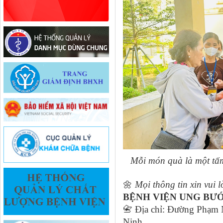
Mỗi món quà là một tấ
🌼
Mọi thông tin xin vui l
BỆNH VIỆN UNG B
📇
Địa chỉ: Đường Phạm 
Ninh