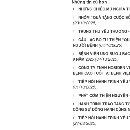
Những tin cũ hơn
NHỮNG CHIẾC MŨ NGHĨA T
NHÓM “QUÀ TẶNG CUỘC SỐ
(23/10/2025)
TRUNG THU YÊU THƯƠNG -
CÂU LẠC BỘ TỪ THIỆN “Q
(04/10/2025)
NGƯỜI BỆNH
BỆNH VIỆN UNG BƯỚU BẮC
(04/10/2025)
9 NĂM 2025
CÔNG TY TNHH HOSIDEN V
BỆNH CAO TUỔI TẠI BỆNH VI
TIẾP NỐI HÀNH TRÌNH YÊU
(01/10/2025)
PHÁT CƠM THIỆN NGUYỆN -
HÀNH TRÌNH TRAO TẶNG TÓ
CỘNG SỰ ĐỒNG HÀNH CÙNG 
TIẾP NỐI HÀNH TRÌNH YÊU
(27/08/2025)