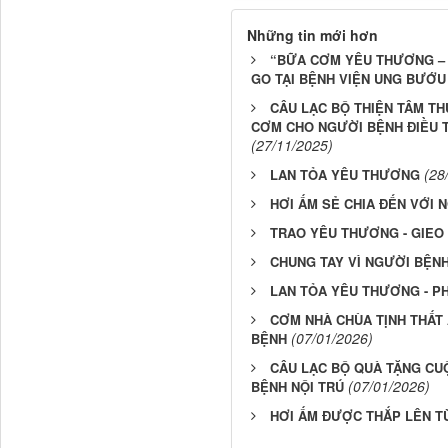
Những tin mới hơn
“BỮA CƠM YÊU THƯƠNG – 
GO TẠI BỆNH VIỆN UNG BƯỚU
CÂU LẠC BỘ THIỆN TÂM TH
CƠM CHO NGƯỜI BỆNH ĐIỀU T
(27/11/2025)
(28
LAN TỎA YÊU THƯƠNG
HƠI ẤM SẺ CHIA ĐẾN VỚI 
TRAO YÊU THƯƠNG - GIEO
CHUNG TAY VÌ NGƯỜI BỆN
LAN TỎA YÊU THƯƠNG - P
CƠM NHÀ CHÙA TỊNH THẤT
(07/01/2026)
BỆNH
CÂU LẠC BỘ QUÀ TẶNG CU
(07/01/2026)
BỆNH NỘI TRÚ
HƠI ẤM ĐƯỢC THẮP LÊN T