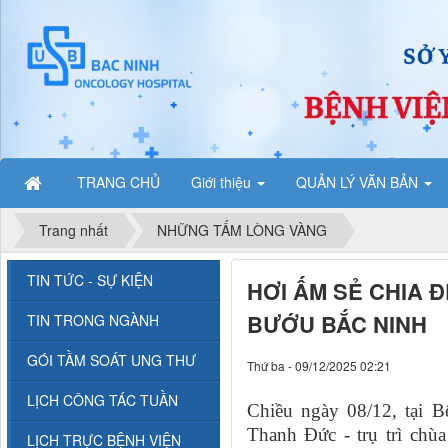
TRANG CHỦ
Giới thiệu
QUẢN LÝ VĂN BẢN
Trang nhất
NHỮNG TẤM LÒNG VÀNG
TIN TỨC - SỰ KIỆN
HƠI ẤM SẺ CHIA 
BƯỚU BẮC NINH
TIN TRONG NGÀNH
GÓI TẦM SOÁT UNG THƯ
Thứ ba - 09/12/2025 02:21
LỊCH CÔNG TÁC TUẦN
Chiều
ngày 08/12
, tại 
Thanh Đức
-
trụ trì chù
LỊCH TRỰC BỆNH VIỆN