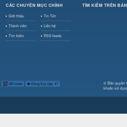
CÁC CHUYÊN MỤC CHÍNH
TÌM KIẾM TRÊN BẢ
Giới thiệu
Tin Tức
Thành viên
Liên hệ
Tìm kiếm
RSS-feeds
© Bản quyền 
QR-code
Đang truy cập: 47
khoản sử dụn