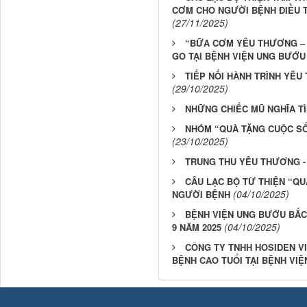
CƠM CHO NGƯỜI BỆNH ĐIỀU T
(27/11/2025)
“BỮA CƠM YÊU THƯƠNG – 
GO TẠI BỆNH VIỆN UNG BƯỚU
TIẾP NỐI HÀNH TRÌNH YÊU
(29/10/2025)
NHỮNG CHIẾC MŨ NGHĨA T
NHÓM “QUÀ TẶNG CUỘC SỐ
(23/10/2025)
TRUNG THU YÊU THƯƠNG -
CÂU LẠC BỘ TỪ THIỆN “Q
(04/10/2025)
NGƯỜI BỆNH
BỆNH VIỆN UNG BƯỚU BẮC
(04/10/2025)
9 NĂM 2025
CÔNG TY TNHH HOSIDEN V
BỆNH CAO TUỔI TẠI BỆNH VI