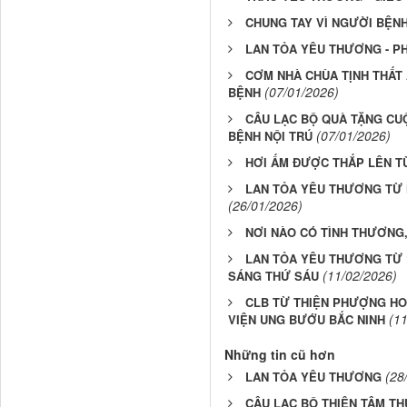
CHUNG TAY VÌ NGƯỜI BỆN
LAN TỎA YÊU THƯƠNG - P
CƠM NHÀ CHÙA TỊNH THẤT
(07/01/2026)
BỆNH
CÂU LẠC BỘ QUÀ TẶNG CU
(07/01/2026)
BỆNH NỘI TRÚ
HƠI ẤM ĐƯỢC THẮP LÊN T
LAN TỎA YÊU THƯƠNG TỪ 
(26/01/2026)
NƠI NÀO CÓ TÌNH THƯƠNG
LAN TỎA YÊU THƯƠNG TỪ “
(11/02/2026)
SÁNG THỨ SÁU
CLB TỪ THIỆN PHƯỢNG HO
(1
VIỆN UNG BƯỚU BẮC NINH
Những tin cũ hơn
(28
LAN TỎA YÊU THƯƠNG
CÂU LẠC BỘ THIỆN TÂM TH