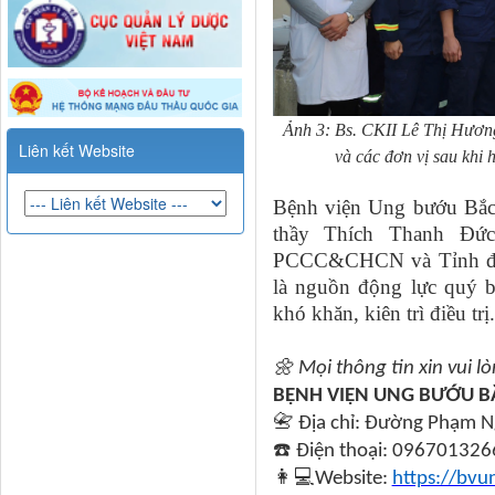
Ảnh 3: Bs. CKII Lê Thị Hươn
Liên kết Website
và các đơn vị sau
khi h
Bệnh viện Ung bướu Bắc 
thầy Thích Thanh Đức
PCCC&CHCN và Tỉnh đoà
là nguồn động lực quý b
khó khăn, kiên trì điều trị.
🌼
Mọi thông tin xin vui lò
BỆNH VIỆN UNG BƯỚU 
📇
Địa chỉ: Đường Phạm Ng
☎️
Điện thoại: 096701326
👩💻
Website:
https://bv