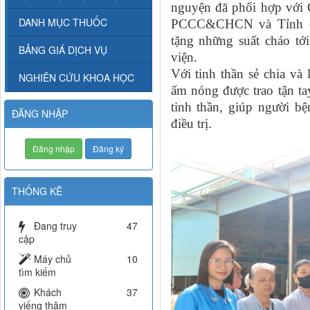
nguyện đã phối hợp với 
DANH MỤC THUỐC
PCCC&CHCN và Tỉnh đoà
tặng những suất cháo tới
BẢNG GIÁ DỊCH VỤ
viện.
Với tinh thần sẻ chia và 
NGHIÊN CỨU KHOA HỌC
ấm nóng được trao tận ta
tinh thần, giúp người
bệ
ĐĂNG NHẬP
điều trị.
Đăng nhập
Đăng ký
THỐNG KÊ
Đang truy
47
cập
Máy chủ
10
tìm kiếm
Khách
37
viếng thăm