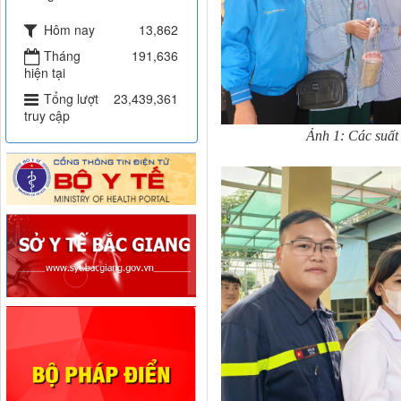
Hôm nay
13,862
Tháng
191,636
hiện tại
Tổng lượt
23,439,361
truy cập
Ảnh 1: Các suất