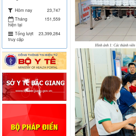
Hôm nay
23,747
Tháng
151,559
hiện tại
Tổng lượt
23,399,284
truy cập
Hình ảnh 1: Các thành viên 