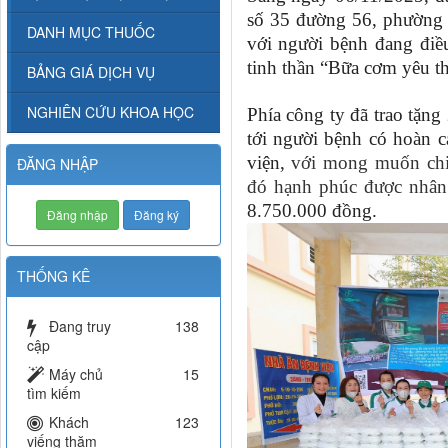
số 35 đường 56, phường
DANH MỤC THUỐC
với người bệnh đang điề
tinh thần “Bữa cơm yêu th
BẢNG GIÁ DỊCH VỤ
NGHIÊN CỨU KHOA HỌC
Phía công ty đã trao tặn
tới người bệnh có hoàn c
viện,
với mong muốn chi
ĐĂNG NHẬP
đó hạnh phúc được nhân 
8.750.000 đồng.
Đăng nhập
Đăng ký
THỐNG KÊ
Đang truy
138
cập
Máy chủ
15
tìm kiếm
Khách
123
viếng thăm