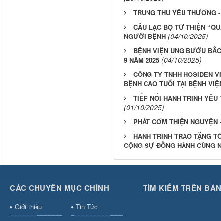
TRUNG THU YÊU THƯƠNG -
CÂU LẠC BỘ TỪ THIỆN “Q
(04/10/2025)
NGƯỜI BỆNH
BỆNH VIỆN UNG BƯỚU BẮC
(04/10/2025)
9 NĂM 2025
CÔNG TY TNHH HOSIDEN V
BỆNH CAO TUỔI TẠI BỆNH VI
TIẾP NỐI HÀNH TRÌNH YÊU
(01/10/2025)
PHÁT CƠM THIỆN NGUYỆN -
HÀNH TRÌNH TRAO TẶNG TÓ
CỘNG SỰ ĐỒNG HÀNH CÙNG 
CÁC CHUYÊN MỤC CHÍNH
TÌM KIẾM TRÊN BẢ
Giới thiệu
Tin Tức