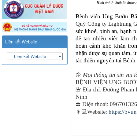
Hình ảnh 2: Suất ăn được 
Bệnh viện Ung Bướu Bắc
Quý Công ty Lightning 
sức khoẻ, bình an, hạnh 
để tạo nhiều việc làm c
Liên kết Website
hoàn cảnh khó khăn tro
nhận được sự quan tâm, ủ
tác thiện nguyện tại Bện
🌼
Mọi thông tin xin vui l
BỆNH VIỆN UNG B
📇
Địa chỉ: Đường Phạm 
Ninh
☎
️ Điện thoại: 09670132
👩💻
Website:
https://bv