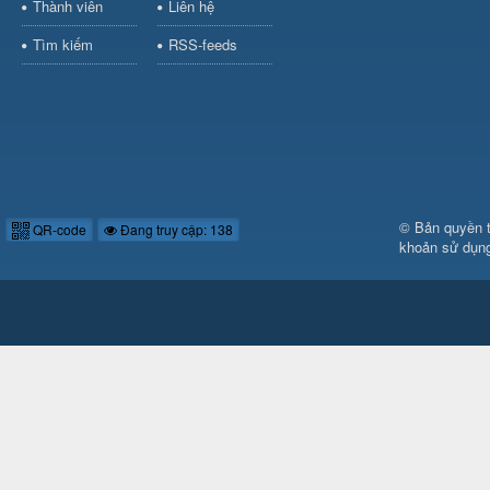
Thành viên
Liên hệ
Tìm kiếm
RSS-feeds
© Bản quyền 
QR-code
Đang truy cập: 138
khoản sử dụn