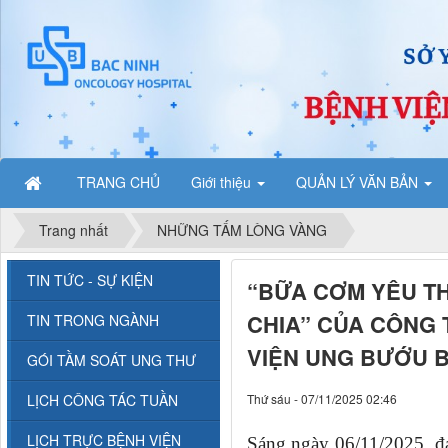
TRANG CHỦ
Giới thiệu
QUẢN LÝ VĂN BẢN
Trang nhất
NHỮNG TẤM LÒNG VÀNG
TIN TỨC - SỰ KIỆN
“BỮA CƠM YÊU T
CHIA” CỦA CÔNG 
TIN TRONG NGÀNH
VIỆN UNG BƯỚU B
GÓI TẦM SOÁT UNG THƯ
LỊCH CÔNG TÁC TUẦN
Thứ sáu - 07/11/2025 02:46
LỊCH TRỰC BỆNH VIỆN
Sáng ngày 06/11/2025, đạ