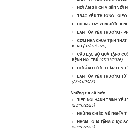
HƠI ẤM SẺ CHIA ĐẾN VỚI 
TRAO YÊU THƯƠNG - GIEO
CHUNG TAY VÌ NGƯỜI BỆN
LAN TỎA YÊU THƯƠNG - P
CƠM NHÀ CHÙA TỊNH THẤT
(07/01/2026)
BỆNH
CÂU LẠC BỘ QUÀ TẶNG CU
(07/01/2026)
BỆNH NỘI TRÚ
HƠI ẤM ĐƯỢC THẮP LÊN T
LAN TỎA YÊU THƯƠNG TỪ 
(26/01/2026)
Những tin cũ hơn
TIẾP NỐI HÀNH TRÌNH YÊU
(29/10/2025)
NHỮNG CHIẾC MŨ NGHĨA T
NHÓM “QUÀ TẶNG CUỘC SỐ
(23/10/2025)