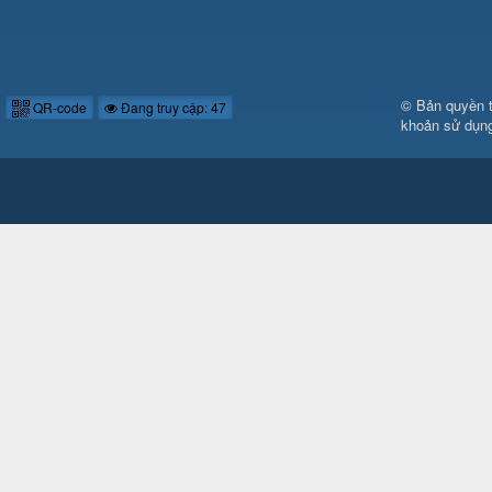
© Bản quyền 
QR-code
Đang truy cập: 47
khoản sử dụn