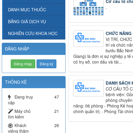
Cơ cấu tổ ch
.
DANH MỤC THUỐC
BẢNG GIÁ DỊCH VỤ
NGHIÊN CỨU KHOA HỌC
CHỨC NĂNG 
VỊ TRÍ, CHỨC
trí và chức nă
ĐĂNG NHẬP
bướu Bắc Ninh
Giang) là đơn vị sự nghiệp y tế
có trụ sở, con dấu và tài...
Đăng nhập
Đăng ký
THỐNG KÊ
DANH SÁCH
CƠ CẤU TỔ C
bệnh viện: Gồ
Đang truy
47
phòng chuyên 
cập
năng: 06 phòng - Phòng Kế hoạ
Máy chủ
21
chính quản trị; - Phòng Tài chính
tìm kiếm
Khách
26
viếng thăm