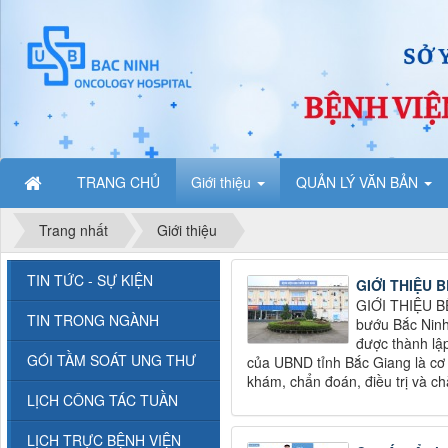
TRANG CHỦ
Giới thiệu
QUẢN LÝ VĂN BẢN
Trang nhất
Giới thiệu
TIN TỨC - SỰ KIỆN
GIỚI THIỆU 
GIỚI THIỆU 
TIN TRONG NGÀNH
bướu Bắc Ninh
được thành lậ
GÓI TẦM SOÁT UNG THƯ
của UBND tỉnh Bắc Giang là cơ
khám, chẩn đoán, điều trị và ch
LỊCH CÔNG TÁC TUẦN
LỊCH TRỰC BỆNH VIỆN