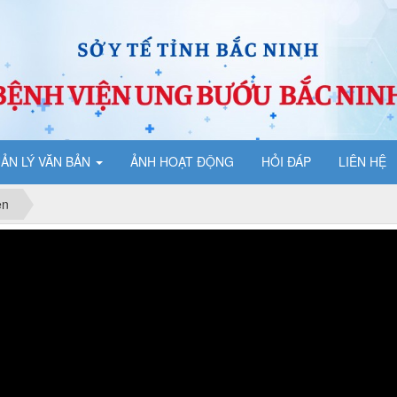
ẢN LÝ VĂN BẢN
ẢNH HOẠT ĐỘNG
HỎI ĐÁP
LIÊN HỆ
ện