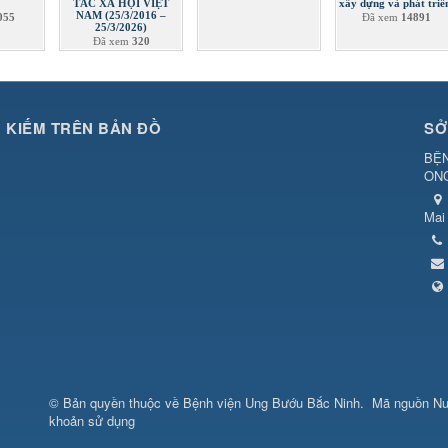
TÁC XÃ HỘI VIỆT
xây dựng và phát triể
NAM (25/3/2016 –
055
Đã xem
14891
25/3/2026)
Đã xem
320
M KIẾM TRÊN BẢN ĐỒ
SỞ
BỆN
ON
Mai
© Bản quyền thuộc về
Bệnh viện Ung Bướu Bắc Ninh
.
Mã nguồn
Nu
khoản sử dụng