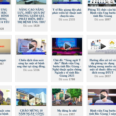
N UNG
NÂNG CAO NĂNG
Y tế Bắc giang đột phá
Phòng Tổ chức cán bộ
H BẮC
LỰC, HIỆU QUẢ DỰ
phát triển kỹ thuật mới
Bệnh viện Ung bướu
N HÌNH
PHÒNG GIÁM SÁT,
chuyên sâu.
tỉnh Bắc Giang
HONG
PHÁT HIỆN, ĐIỀU
Đã xem
2535
Đã xem
1897
UA YÊU
TRỊ BỆNH UNG THƯ
C
Đã xem
1820
928
 ngực
Chiến dịch tầm soát
Chủ đề: “Sáng ngời Y
Hướng dẫn xử trí và
sàng lọc một số bệnh
đức” Bệnh viện Ung
dự phòng tác dụng
987
ung thư tại cộng đồng.
bướu tỉnh Bắc Giang -
không mong muốn củ
Nghệ thuật quần chúng
một số thuốc điều trị
Đã xem
5316
Ngành y tế tỉnh Bắc
đích trong ĐTUT
Giang 2025
Đã xem
2037
Đã xem
1780
suất cơm
CHÀO MỪNG 10
Mẹ đừng lo nhé
Bệnh viện Ung bướu
ại bệnh
NĂM NGÀY CÔNG
tỉnh Bắc Giang 5 nă
Đã xem
1997