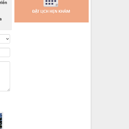
riển
a