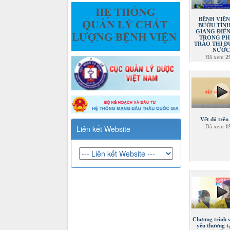
BỆNH VIỆ
BƯỚU TỈN
GIANG ĐIỂ
TRONG P
TRÀO THI Đ
NƯỚ
Đã xem
2
Vết đỏ trên
Đã xem
1
Liên kết Website
Chương trình 
yêu thương t