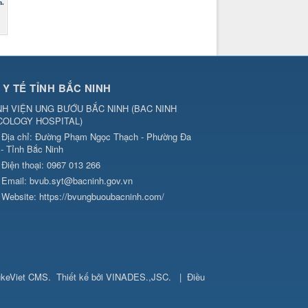
n.
 Y TẾ TỈNH BẮC NINH
H VIỆN UNG BƯỚU BẮC NINH
(
BAC NINH
COLOGY HOSPITAL
)
Địa chỉ:
Đường Phạm Ngọc Thạch - Phường Đa
 - Tỉnh Bắc Ninh
Điện thoại:
0967 013 266
Email:
bvub.syt@bacninh.gov.vn
Website:
https://bvungbuoubacninh.com/
keViet CMS
.
Thiết kế bởi
VINADES.,JSC
.
|
Điều