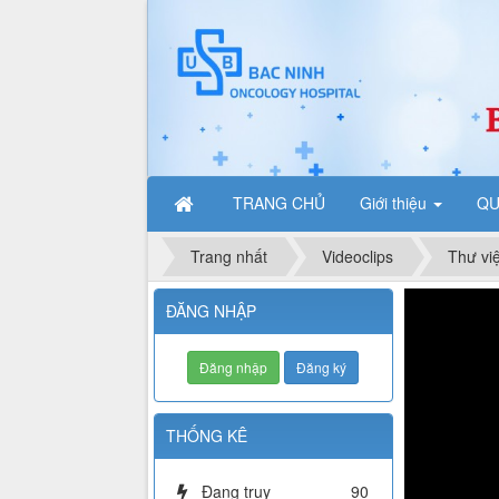
TRANG CHỦ
Giới thiệu
QU
Trang nhất
Videoclips
Thư vi
ĐĂNG NHẬP
Đăng nhập
Đăng ký
THỐNG KÊ
Đang truy
90