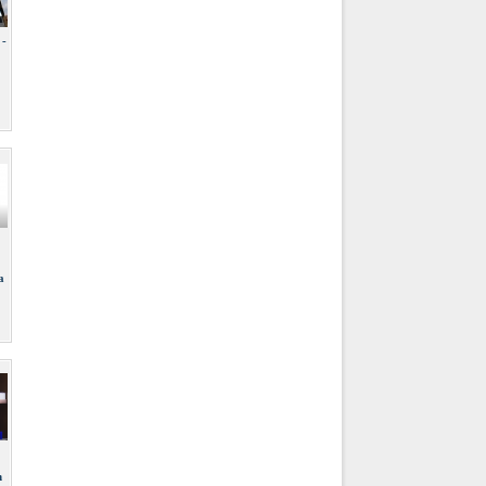
 -
a
m