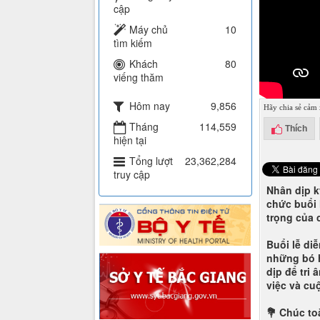
cập
Máy chủ
10
tìm kiếm
Khách
80
viếng thăm
Hôm nay
9,856
Hãy chia sẻ cảm 
Tháng
114,559
Thích
hiện tại
Tổng lượt
23,362,284
truy cập
Nhân dịp k
chức buổi 
trọng của 
Buổi lễ diễ
những bó h
dịp để tri
việc và cu
💐 Chúc to