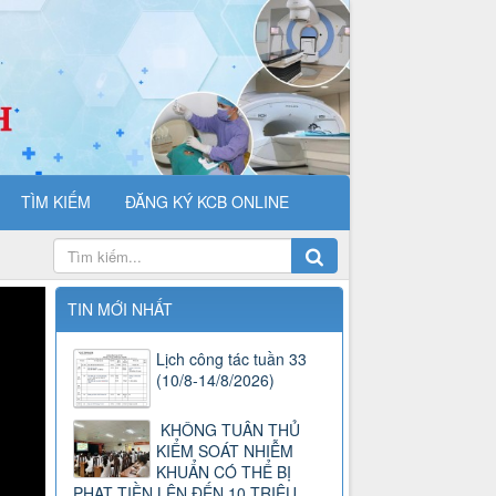
TÌM KIẾM
ĐĂNG KÝ KCB ONLINE
TIN MỚI NHẤT
Lịch công tác tuần 33
(10/8-14/8/2026)
KHÔNG TUÂN THỦ
KIỂM SOÁT NHIỄM
KHUẨN CÓ THỂ BỊ
PHẠT TIỀN LÊN ĐẾN 10 TRIỆU