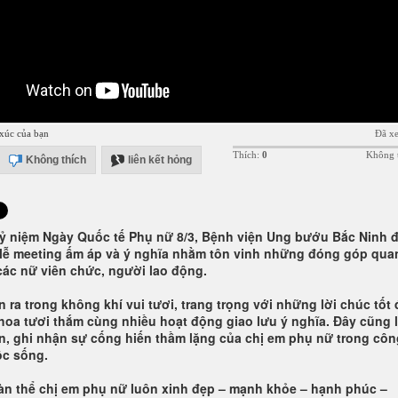
xúc của bạn
Đã x
Thích:
0
Không 
Không thích
liên kết hỏng
ỷ niệm Ngày Quốc tế Phụ nữ 8/3, Bệnh viện Ung bướu Bắc Ninh đ
lễ meeting ấm áp và ý nghĩa nhằm tôn vinh những đóng góp qua
các nữ viên chức, người lao động.
n ra trong không khí vui tươi, trang trọng với những lời chúc tốt 
oa tươi thắm cùng nhiều hoạt động giao lưu ý nghĩa. Đây cũng 
 ân, ghi nhận sự cống hiến thầm lặng của chị em phụ nữ trong côn
ộc sống.
àn thể chị em phụ nữ luôn xinh đẹp – mạnh khỏe – hạnh phúc –