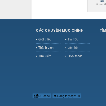
viện
Đã xem
2
CÁC CHUYÊN MỤC CHÍNH
TÌ
Giới thiệu
Tin Tức
Thành viên
Liên hệ
Tìm kiếm
RSS-feeds
QR-code
Đang truy cập: 90