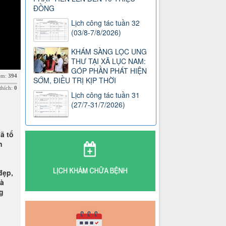
ĐỒNG
Lịch công tác tuần 32
(03/8-7/8/2026)
KHÁM SÀNG LỌC UNG
THƯ TẠI XÃ LỤC NAM:
GÓP PHẦN PHÁT HIỆN
em:
394
SỚM, ĐIỀU TRỊ KỊP THỜI
thích:
0
Lịch công tác tuần 31
(27/7-31/7/2026)
ã tổ
n
đẹp,
là
g