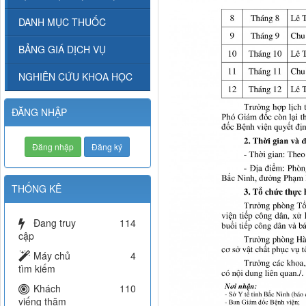
DANH MỤC THUỐC
BẢNG GIÁ DỊCH VỤ
NGHIÊN CỨU KHOA HỌC
ĐĂNG NHẬP
Đăng nhập
Đăng ký
THỐNG KÊ
Đang truy
114
cập
Máy chủ
4
tìm kiếm
Khách
110
viếng thăm