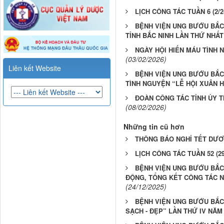
LỊCH CÔNG TÁC TUẦN 6 (2/2-
BỆNH VIỆN UNG BƯỚU BẮC
TỈNH BẮC NINH LẦN THỨ NHẤT
NGÀY HỘI HIẾN MÁU TÌNH N
(03/02/2026)
Liên kết Website
BỆNH VIỆN UNG BƯỚU BẮC
TÌNH NGUYỆN “LỄ HỘI XUÂN 
ĐOÀN CÔNG TÁC TỈNH ỦY T
(08/02/2026)
Những tin cũ hơn
THÔNG BÁO NGHỈ TẾT DƯƠN
LỊCH CÔNG TÁC TUẦN 52 (29/
BỆNH VIỆN UNG BƯỚU BẮC 
ĐỘNG, TỔNG KẾT CÔNG TÁC NĂ
(24/12/2025)
BỆNH VIỆN UNG BƯỚU BẮC 
SẠCH - ĐẸP” LẦN THỨ IV NĂM 