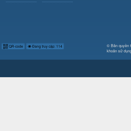
© Bản quyền 
QR-code
Đang truy cập: 114
khoản sử dụn