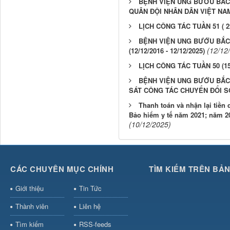
BỆNH VIỆN UNG BƯỚU BẮC
QUÂN ĐỘI NHÂN DÂN VIỆT NAM (
LỊCH CÔNG TÁC TUẦN 51 ( 22
BỆNH VIỆN UNG BƯỚU BẮC 
(12/12
(12/12/2016 - 12/12/2025)
LỊCH CÔNG TÁC TUẦN 50 (15/
BỆNH VIỆN UNG BƯỚU BẮC
SÁT CÔNG TÁC CHUYỂN ĐỔI S
Thanh toán và nhận lại tiề
Bảo hiểm y tế năm 2021; năm 202
(10/12/2025)
CÁC CHUYÊN MỤC CHÍNH
TÌM KIẾM TRÊN BẢ
Giới thiệu
Tin Tức
Thành viên
Liên hệ
Tìm kiếm
RSS-feeds