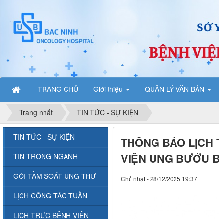
TRANG CHỦ
Giới thiệu
QUẢN LÝ VĂN BẢN
Trang nhất
TIN TỨC - SỰ KIỆN
TIN TỨC - SỰ KIỆN
THÔNG BÁO LỊCH 
VIỆN UNG BƯỚU B
TIN TRONG NGÀNH
GÓI TẦM SOÁT UNG THƯ
Chủ nhật - 28/12/2025 19:37
LỊCH CÔNG TÁC TUẦN
LỊCH TRỰC BỆNH VIỆN