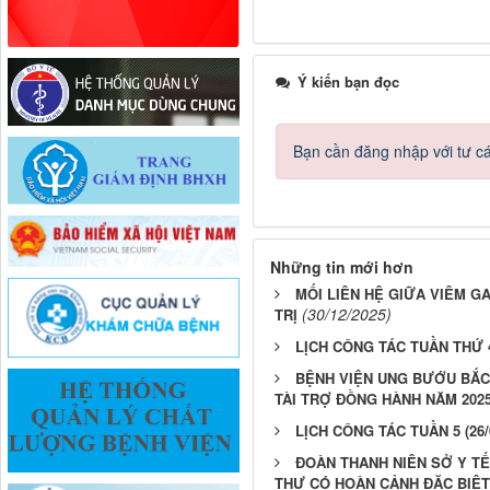
Ý kiến bạn đọc
Bạn cần đăng nhập với tư c
Những tin mới hơn
MỐI LIÊN HỆ GIỮA VIÊM G
(30/12/2025)
TRỊ
LỊCH CÔNG TÁC TUẦN THỨ 4 (
BỆNH VIỆN UNG BƯỚU BẮC
TÀI TRỢ ĐỒNG HÀNH NĂM 202
LỊCH CÔNG TÁC TUẦN 5 (26/0
ĐOÀN THANH NIÊN SỞ Y TẾ
THƯ CÓ HOÀN CẢNH ĐẶC BIỆ