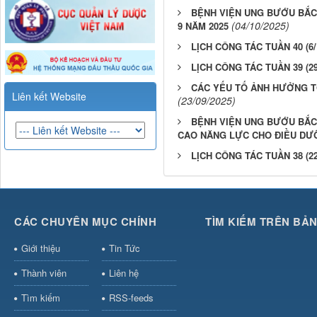
BỆNH VIỆN UNG BƯỚU BẮC
(04/10/2025)
9 NĂM 2025
LỊCH CÔNG TÁC TUẦN 40 (6/1
LỊCH CÔNG TÁC TUẦN 39 (29/
CÁC YẾU TỐ ẢNH HƯỞNG TỚ
Liên kết Website
(23/09/2025)
BỆNH VIỆN UNG BƯỚU BẮC
CAO NĂNG LỰC CHO ĐIỀU DƯỠ
LỊCH CÔNG TÁC TUẦN 38 (22/
CÁC CHUYÊN MỤC CHÍNH
TÌM KIẾM TRÊN BẢ
Giới thiệu
Tin Tức
Thành viên
Liên hệ
Tìm kiếm
RSS-feeds