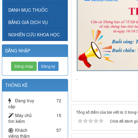
DANH MỤC THUỐC
BẢNG GIÁ DỊCH VỤ
NGHIÊN CỨU KHOA HỌC
ĐĂNG NHẬP
Đăng nhập
Đăng ký
.
THỐNG KÊ
Đang truy
72
cập
Tổng số điểm của bài viết là: 0 trong
Máy chủ
15
tìm kiếm
Click để đánh giá
Khách
57
viếng thăm