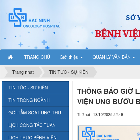
TRANG CHỦ
Giới thiệu
QUẢN LÝ VĂN BẢN
Trang nhất
TIN TỨC - SỰ KIỆN
TIN TỨC - SỰ KIỆN
THÔNG BÁO GIỜ 
VIỆN UNG BƯỚU B
TIN TRONG NGÀNH
GÓI TẦM SOÁT UNG THƯ
Thứ hai - 13/10/2025 22:49
LỊCH CÔNG TÁC TUẦN
LỊCH TRỰC BỆNH VIỆN