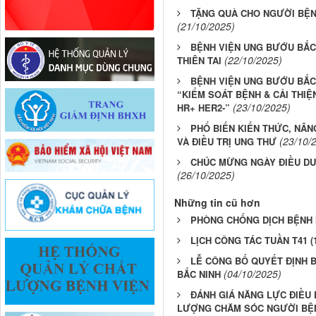
TẶNG QUÀ CHO NGƯỜI BỆN
(21/10/2025)
BỆNH VIỆN UNG BƯỚU BẮC
(22/10/2025)
THIÊN TAI
BỆNH VIỆN UNG BƯỚU BẮC
“KIỂM SOÁT BỆNH & CẢI THIỆ
(23/10/2025)
HR+ HER2-”
PHỔ BIẾN KIẾN THỨC, NÂ
(23/10/
VÀ ĐIỀU TRỊ UNG THƯ
CHÚC MỪNG NGÀY ĐIỀU DƯỠNG
(26/10/2025)
Những tin cũ hơn
PHÒNG CHỐNG DỊCH BỆNH
LỊCH CÔNG TÁC TUẦN T41 (13
LỄ CÔNG BỐ QUYẾT ĐỊNH 
(04/10/2025)
BẮC NINH
ĐÁNH GIÁ NĂNG LỰC ĐIỀU
LƯỢNG CHĂM SÓC NGƯỜI BỆ