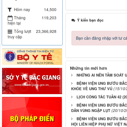
Hôm nay
14,500
Tháng
119,203
Ý kiến bạn đọc
hiện tại
Tổng lượt
23,366,928
truy cập
Bạn cần đăng nhập với tư c
Những tin mới hơn
NHỮNG AI NÊN TẦM SOÁT 
BỆNH VIỆN UNG BƯỚU BẮC
(15/10/
KHỎE VỀ UNG THƯ VÚ
LỊCH CÔNG TÁC TUẦN 42 (20/
BỆNH VIỆN UNG BƯỚU BẮC
(20/10/2
DÂN VÙNG NGẬP LỤT
BỆNH VIỆN UNG BƯỚU BẮC
HỘI LIÊN HIỆP PHỤ NỮ VIỆT NAM