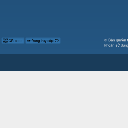
© Bản quyền 
QR-code
Đang truy cập: 72
khoản sử dụn