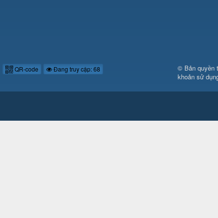
© Bản quyền 
QR-code
Đang truy cập: 68
khoản sử dụn