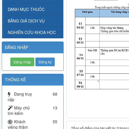
DANH MỤC THUỐC
BẢNG GIÁ DỊCH VỤ
NGHIÊN CỨU KHOA HỌC
ĐĂNG NHẬP
Đăng nhập
Đăng ký
THỐNG KÊ
Đang truy
68
cập
Máy chủ
13
tìm kiếm
Khách
55
viếng thăm
Tổng số điểm của bài viết là: 0 trong