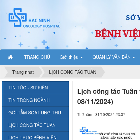
TRANG CHỦ
Giới thiệu
QUẢN LÝ VĂN BẢN
Trang nhất
LỊCH CÔNG TÁC TUẦN
TIN TỨC - SỰ KIỆN
Lịch công tác Tuần
08/11/2024)
TIN TRONG NGÀNH
GÓI TẦM SOÁT UNG THƯ
Thứ năm - 31/10/2024 23:37
LỊCH CÔNG TÁC TUẦN
LỊCH TRỰC BỆNH VIỆN