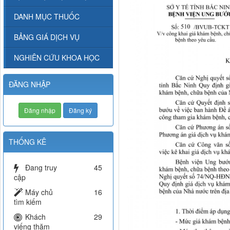
DANH MỤC THUỐC
BẢNG GIÁ DỊCH VỤ
NGHIÊN CỨU KHOA HỌC
ĐĂNG NHẬP
Đăng nhập
Đăng ký
THỐNG KÊ
Đang truy
45
cập
Máy chủ
16
tìm kiếm
Khách
29
viếng thăm