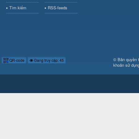
Tìm kiếm
RSS-feeds
© Bản quyền 
QR-code
Đang truy cập: 45
khoản sử dụn