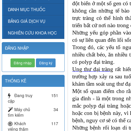
đột biến ở một số gen có t
DANH MỤC THUỐC
không cần những tế bào 
trực tràng có thể hình t
BẢNG GIÁ DỊCH VỤ
triển bất cứ nơi nào trong 
Những yếu góp phần vào 
NGHIÊN CỨU KHOA HỌC
có sự liên quan đến lối sốn
Trong đó, các yếu tố ngu
ĐĂNG NHẬP
nhiều chất béo, ăn nhiều t
có polyp đại tràng.
Đăng nhập
Đăng ký
Ung thư đại tràng
rất hiế
trường hợp xảy ra sau tuổ
THỐNG KÊ
khám tầm soát ung thư đại
Một số quan điểm cho rằn
Đang truy
151
gia đình - là một trong 
cập
mắc polyp đại tràng hoặc
Máy chủ
34
hoặc con bị bệnh này, vì 
tìm kiếm
bệnh, nguy cơ sẽ có thể ca
Khách
117
Những bệnh rối loạn di t
viếng thăm