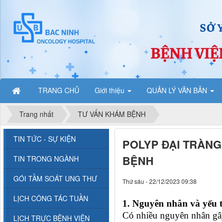
TRANG CHỦ
Giới thiệu
QUẢN LÝ VĂN BẢN
Trang nhất
TƯ VẤN KHÁM BỆNH
TIN TỨC - SỰ KIỆN
POLYP ĐẠI TRÀNG
BỆNH
TIN TRONG NGÀNH
GÓI TẦM SOÁT UNG THƯ
Thứ sáu - 22/12/2023 09:38
LỊCH CÔNG TÁC TUẦN
1. Nguyên nhân và yếu 
Có nhiều nguyên nhân gây
LỊCH TRỰC BỆNH VIỆN