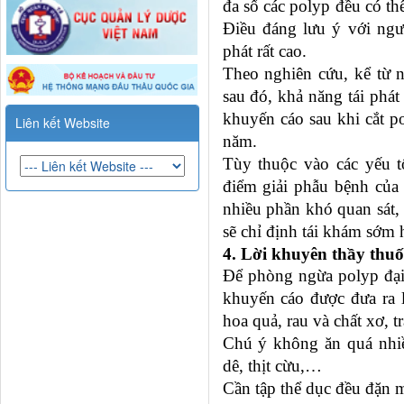
đa số các polyp đều có thể
Điều đáng lưu ý với ngườ
phát rất cao.
Theo nghiên cứu, kể từ n
sau đó, khả năng tái phát
khuyến cáo sau khi cắt po
Liên kết Website
năm.
Tùy thuộc vào các yếu t
điểm giải phẫu bệnh của 
nhiều phần khó quan sát, 
sẽ chỉ định tái khám sớm 
4. Lời khuyên thầy thuố
Để phòng ngừa polyp đại 
khuyến cáo được đưa ra l
hoa quả, rau và chất xơ, 
Chú ý không ăn quá nhiều 
dê, thịt cừu,…
Cần tập thể dục đều đặn m