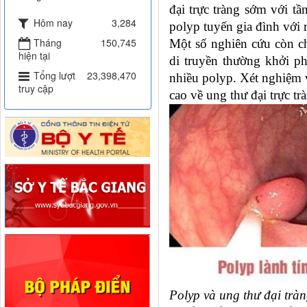
đại trực tràng sớm với t
Hôm nay
3,284
polyp tuyến gia đình với r
Tháng
150,745
Một số nghiên cứu còn ch
hiện tại
di truyền thường khởi ph
Tổng lượt
23,398,470
nhiều polyp. Xét nghiệm v
truy cập
cao về ung thư đại trực tr
Polyp và ung thư đại tràn