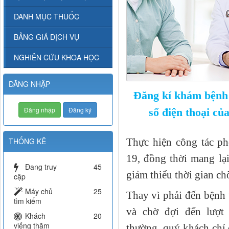
DANH MỤC THUỐC
BẢNG GIÁ DỊCH VỤ
NGHIÊN CỨU KHOA HỌC
ĐĂNG NHẬP
Đăng kí khám bệnh
Đăng nhập
Đăng ký
số điện thoại c
THỐNG KÊ
Thực hiện công tác p
19, đồng thời mang lại
Đang truy
45
giảm thiểu thời gian c
cập
Máy chủ
25
Thay vì phải đến bệnh 
tìm kiếm
và chờ đợi đến lượt
Khách
20
viếng thăm
thường, quý khách chỉ