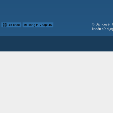
© Bản quyền 
QR-code
Đang truy cập: 45
khoản sử dụn