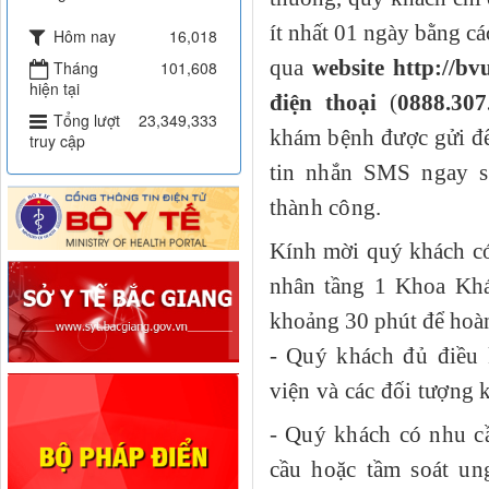
ít nhất 01 ngày bằng c
Hôm nay
16,018
qua
website http://b
Tháng
101,608
hiện tại
điện thoại
(
0888.30
Tổng lượt
23,349,333
khám bệnh được gửi đ
truy cập
tin nhắn SMS ngay s
thành công.
Kính mời quý khách
có
nhân tầng 1 Khoa Kh
khoảng 30 phút để hoàn
-
Quý khách đủ điều
viện và các đối tượng k
- Quý khách có nhu c
cầu hoặc tầm soát un