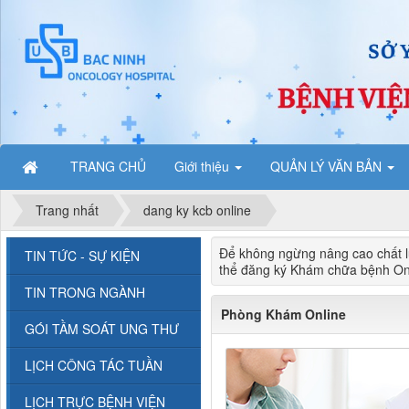
TRANG CHỦ
Giới thiệu
QUẢN LÝ VĂN BẢN
Trang nhất
dang ky kcb online
Để không ngừng nâng cao chất l
TIN TỨC - SỰ KIỆN
thể đăng ký Khám chữa bệnh Onli
TIN TRONG NGÀNH
Phòng Khám Online
GÓI TẦM SOÁT UNG THƯ
LỊCH CÔNG TÁC TUẦN
LỊCH TRỰC BỆNH VIỆN