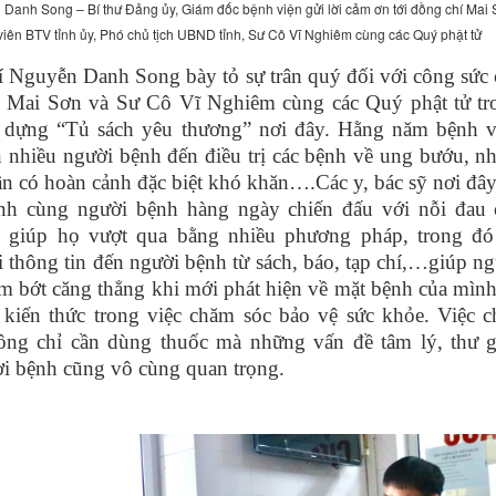
Danh Song – Bí thư Đảng ủy, Giám đốc bệnh viện gửi lời cảm ơn tới đồng chí Mai
viên BTV tỉnh ủy, Phó chủ tịch UBND tỉnh, Sư Cô Vĩ Nghiêm cùng các Quý phật tử
 Nguyễn Danh Song bày tỏ sự trân quý đối với công sức 
í Mai Sơn và Sư Cô Vĩ Nghiêm cùng các Quý phật tử tr
y dựng “Tủ sách yêu thương” nơi đây. Hằng năm bệnh v
n nhiều người bệnh đến điều trị các bệnh về ung bướu, n
n có hoàn cảnh đặc biệt khó khăn…
.
Các y, bác sỹ nơi đâ
nh cùng người bệnh hàng ngày chiến đấu với nỗi đau 
t, giúp họ vượt qua bằng nhiều phương pháp, trong đó
ải thông tin đến người bệnh từ sách, báo, tạp chí,…giúp n
m bớt căng thẳng khi mới phát hiện về mặt bệnh của mình
 kiến thức trong việc chăm sóc bảo vệ sức khỏe.
Việc c
ông chỉ cần dùng thuốc mà những vấn đề tâm lý, thư g
i bệnh cũng vô cùng quan trọng.