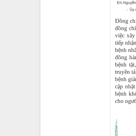
Đ/c Nguyễn 
- Ủy 
Đồng chí
đồng ch
việc xâ
tiếp nhậ
bệnh nhâ
đồng hà
bệnh tậ
truyền t
bệnh giả
cập nhật
bệnh kh
cho ngườ