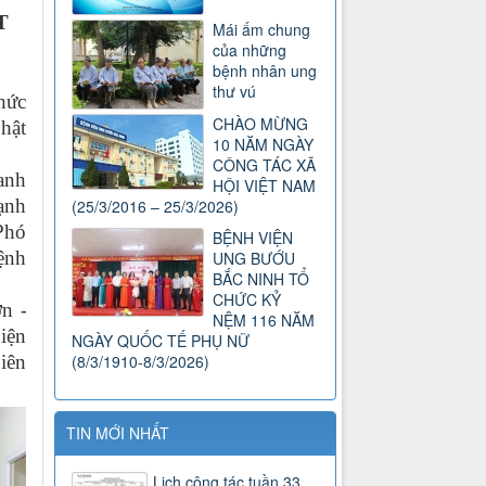
T
Mái ấm chung
của những
bệnh nhân ung
thư vú
hức
CHÀO MỪNG
Phật
10 NĂM NGÀY
CÔNG TÁC XÃ
anh
HỘI VIỆT NAM
ạnh
(25/3/2016 – 25/3/2026)
Phó
BỆNH VIỆN
ệnh
UNG BƯỚU
BẮC NINH TỔ
CHỨC KỶ
n -
NỆM 116 NĂM
hiện
NGÀY QUỐC TẾ PHỤ NỮ
iên
(8/3/1910-8/3/2026)
TIN MỚI NHẤT
Lịch công tác tuần 33