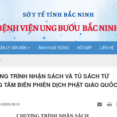
ẢN LÝ VĂN BẢN
ẢNH HOẠT ĐỘNG
HỎI ĐÁP
LIÊN HỆ
G TRÌNH NHẬN SÁCH VÀ TỦ SÁCH TỪ
 TÂM BIÊN PHIÊN DỊCH PHẬT GIÁO QUỐ
10/2023 08:10
CHƯƠNG TRÌNH NHẬN SÁCH