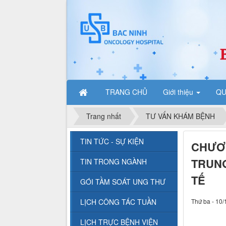
TRANG CHỦ
Giới thiệu
QU
Trang nhất
TƯ VẤN KHÁM BỆNH
TIN TỨC - SỰ KIỆN
CHƯƠN
TRUNG
TIN TRONG NGÀNH
TẾ
GÓI TẦM SOÁT UNG THƯ
LỊCH CÔNG TÁC TUẦN
Thứ ba - 10/
LỊCH TRỰC BỆNH VIỆN