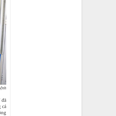
bệnh
” đã
g cá
ông