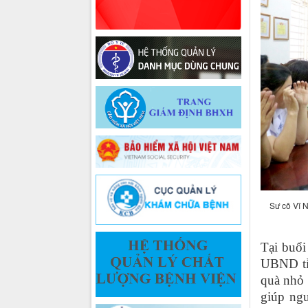
Sư cô Vĩ 
Tại buổi
UBND tỉ
quà nhỏ 
giúp ngư