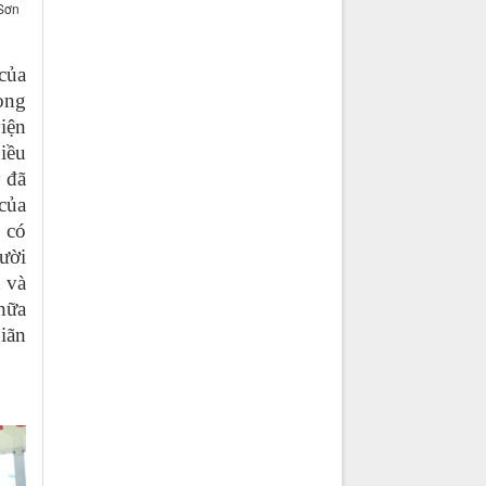
 Sơn
của
ong
iện
hiều
y đã
của
 có
gười
 và
hữa
iãn