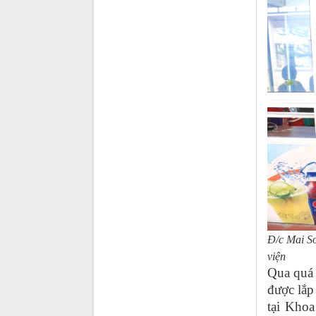
Đ/c Mai S
viện
Qua quá 
được lắp
tại Khoa