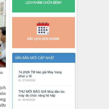
VĂN BẢN MỚI CẬP NHẬT
74.2026 TM báo giá May trang
tử
phục y tế
07/08/2026
ịch
THƯ MỜI BÁO GIÁ Mua đầu lọc
món
máy đo chức năng hô hấp
ọng
06/08/2026
hữu