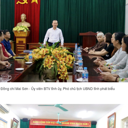
Đồng chí Mai Sơn - Ủy viên BTV tỉnh ủy, Phó chủ tịch UBND tỉnh phát biểu