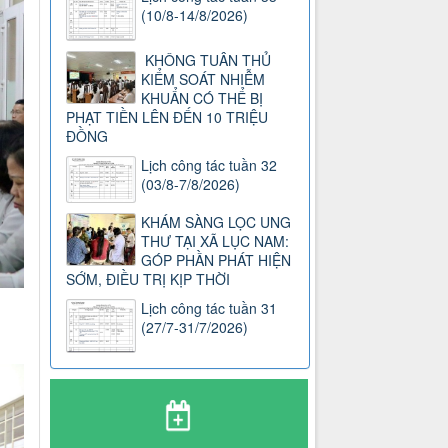
(10/8-14/8/2026)
KHÔNG TUÂN THỦ
KIỂM SOÁT NHIỄM
KHUẨN CÓ THỂ BỊ
PHẠT TIỀN LÊN ĐẾN 10 TRIỆU
ĐỒNG
Lịch công tác tuần 32
(03/8-7/8/2026)
KHÁM SÀNG LỌC UNG
THƯ TẠI XÃ LỤC NAM:
GÓP PHẦN PHÁT HIỆN
SỚM, ĐIỀU TRỊ KỊP THỜI
Lịch công tác tuần 31
(27/7-31/7/2026)