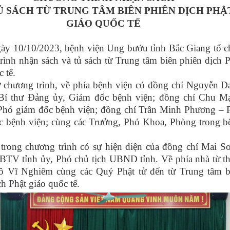
Ủ SÁCH TỪ TRUNG TÂM BIÊN PHIÊN DỊCH PHẬ
GIÁO QUỐC TẾ
ày 10/10/2023, bệnh viện Ung bướu tỉnh Bắc Giang tổ c
rình nhận sách và tủ sách từ Trung tâm biên phiên dịch 
 tế.
chương trình, về phía bệnh viện có đồng chí Nguyễn D
Bí thư Đảng ủy, Giám đốc bệnh viện; đồng chí Chu M
Phó giám đốc bệnh viện; đồng chí Trần Minh Phương – 
 bệnh viện; cùng các Trưởng, Phó Khoa, Phòng trong b
trong chương trình
có sự hiện diện của đồng chí Mai Sơ
BTV tỉnh ủy, Phó chủ tịch UBND tỉnh. Về phía
nhà từ t
 Vĩ Nghiêm cùng các Quý Phật tử đến từ Trung tâm b
ch Phật giáo quốc tế.