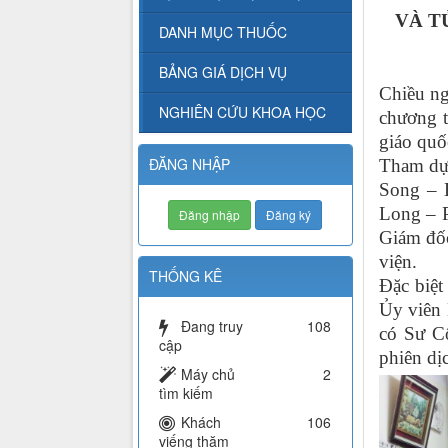
VÀ T
DANH MỤC THUỐC
BẢNG GIÁ DỊCH VỤ
Chiều ng
NGHIÊN CỨU KHOA HỌC
chương t
giáo quốc
ĐĂNG NHẬP
Tham dự 
Song – 
Long – 
Đăng nhập
Đăng ký
Giám đốc
viện.
THỐNG KÊ
Đặc biệt
Ủy viên 
Đang truy
108
có
Sư Cô
cập
phiên dị
Máy chủ
2
tìm kiếm
Khách
106
viếng thăm