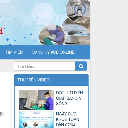
TÌM KIẾM
ĐĂNG KÝ KCB ONLINE
THƯ VIỆN VIDEO
C
ĐỐT U TUYẾN
GIÁP BẰNG VI
SÓNG
NGÀY SỨC
KHOẺ TOÀN
DÂN 07/04