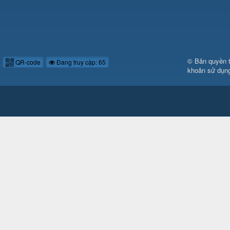
© Bản quyền 
QR-code
Đang truy cập: 65
khoản sử dụn