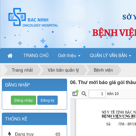
TRANG CHỦ
Giới thiệu
QUẢN LÝ VĂN BẢN
Trang nhất
Văn bản quản lý
Bệnh viện
06. Thư mời báo giá gói thầu
ĐĂNG NHẬP
Đăng nhập
Đăng ký
THỐNG KÊ
Đang truy
65