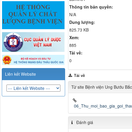
Thông tin bản quyền:
N/A
Dung lượng:
825.73 KB
Xem:
885
Tải về:
0
Liên kết Website
Tải về
Từ site Bệnh viện Ung Bướu Bắc
06_Thu_moi_bao_gia_goi_tha
Đánh giá