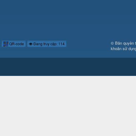
© Bản quyền 
QR-code
Đang truy cập: 114
khoản sử dụn