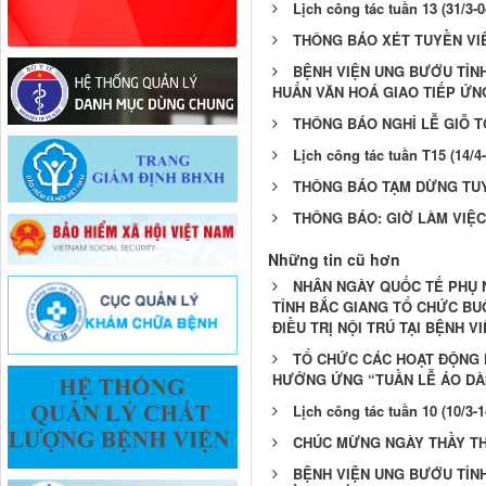
Lịch công tác tuần 13 (31/3-0
THÔNG BÁO XÉT TUYỀN VI
BỆNH VIỆN UNG BƯỚU TỈN
HUẤN VĂN HOÁ GIAO TIẾP ỨN
THÔNG BÁO NGHỈ LỄ GIỖ 
Lịch công tác tuần T15 (14/4-
THÔNG BÁO TẠM DỪNG TU
THÔNG BÁO: GIỜ LÀM VIỆ
Những tin cũ hơn
NHÂN NGÀY QUỐC TẾ PHỤ NỮ
TỈNH BẮC GIANG TỔ CHỨC BU
ĐIỀU TRỊ NỘI TRÚ TẠI BỆNH V
TỔ CHỨC CÁC HOẠT ĐỘNG K
HƯỞNG ỨNG “TUẦN LỄ ÁO DÀI
Lịch công tác tuần 10 (10/3-1
CHÚC MỪNG NGÀY THẦY THUỐ
BỆNH VIỆN UNG BƯỚU TỈNH