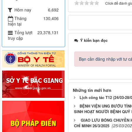
Click để đánh giá
Hôm nay
6,692
Tháng
130,406
hiện tại
Tổng lượt
23,378,131
truy cập
Ý kiến bạn đọc
Bạn cần đăng nhập với tư c
Những tin mới hơn
Lịch công tác T12 (24/03-28/
BỆNH VIỆN UNG BƯỚU TỈN
SINH HOẠT NGƯỜI BỆNH QUÝ I
GIAO LƯU BÓNG CHUYỀN 
(25/03/202
CHÍ MINH 26/3/2025