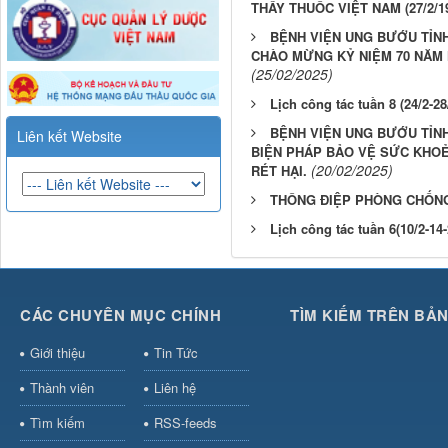
THẦY THUỐC VIỆT NAM (27/2/195
BỆNH VIỆN UNG BƯỚU TỈNH
CHÀO MỪNG KỶ NIỆM 70 NĂM N
(25/02/2025)
Lịch công tác tuần 8 (24/2-28
BỆNH VIỆN UNG BƯỚU TỈN
Liên kết Website
BIỆN PHÁP BẢO VỆ SỨC KHO
(20/02/2025)
RÉT HẠI.
THÔNG ĐIỆP PHÒNG CHỐNG
Lịch công tác tuần 6(10/2-14-
CÁC CHUYÊN MỤC CHÍNH
TÌM KIẾM TRÊN BẢ
Giới thiệu
Tin Tức
Thành viên
Liên hệ
Tìm kiếm
RSS-feeds