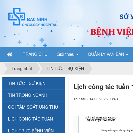
TRANG CHỦ
Giới thiệu
QUẢN LÝ VĂN BẢN
Trang nhất
TIN TỨC - SỰ KIỆN
TIN TỨC - SỰ KIỆN
Lịch công tác tuần 1
TIN TRONG NGÀNH
Thứ sáu - 14/03/2025 08:43
GÓI TẦM SOÁT UNG THƯ
.
LỊCH CÔNG TÁC TUẦN
LỊCH TRỰC BỆNH VIỆN