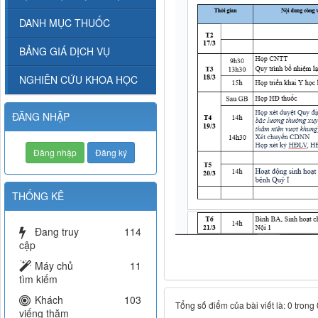
DANH MỤC THUỐC
BẢNG GIÁ DỊCH VỤ
NGHIÊN CỨU KHOA HỌC
ĐĂNG NHẬP
Đăng nhập
Đăng ký
THỐNG KÊ
Đang truy
114
cập
Máy chủ
11
tìm kiếm
Khách
103
Tổng số điểm của bài viết là: 0 trong
viếng thăm