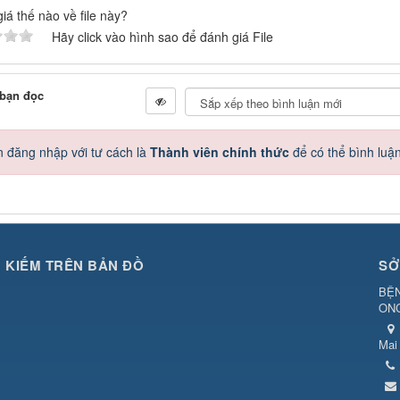
iá thế nào về file này?
Hãy click vào hình sao để đánh giá File
 bạn đọc
 đăng nhập với tư cách là
Thành viên chính thức
để có thể bình luậ
M KIẾM TRÊN BẢN ĐỒ
SỞ
BỆN
ON
Mai