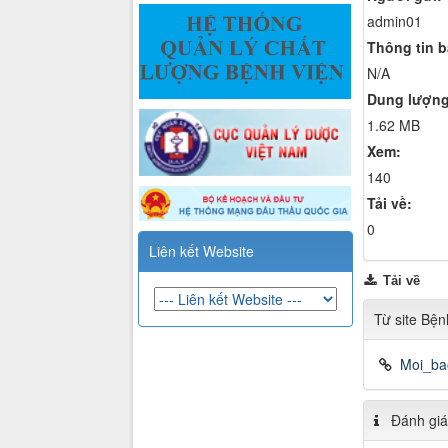
admin01
Thông tin 
N/A
Dung lượng
1.62 MB
Xem:
140
Tải về:
0
Liên kết Website
Tải về
Từ site Bện
Moi_ba
Đánh giá