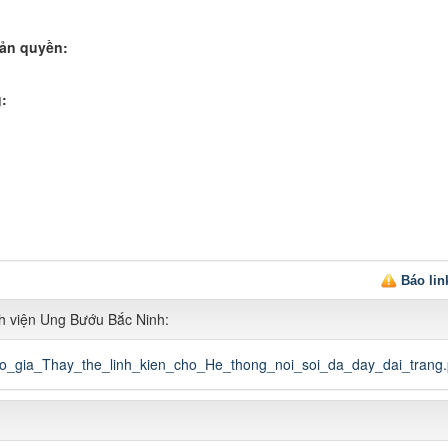
bản quyền:
:
Báo li
h viện Ung Bướu Bắc Ninh:
o_gia_Thay_the_linh_kien_cho_He_thong_noi_soi_da_day_dai_trang.