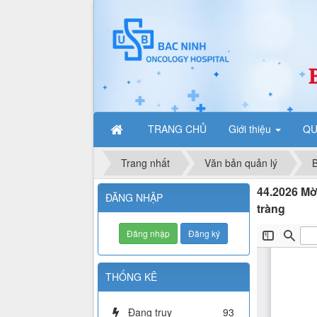
TRANG CHỦ
Giới thiệu
QU
Trang nhất
Văn bản quản lý
B
44.2026 Mời
ĐĂNG NHẬP
tràng
Đăng nhập
Đăng ký
THỐNG KÊ
Đang truy
93