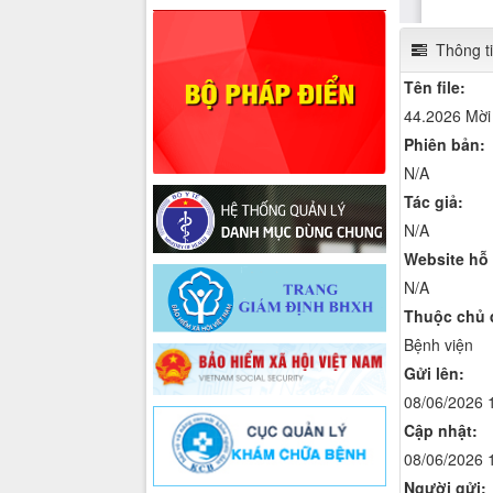
Thông tin
Tên file:
44.2026 Mời 
Phiên bản:
N/A
Tác giả:
N/A
Website hỗ 
N/A
Thuộc chủ 
Bệnh viện
Gửi lên:
08/06/2026 
Cập nhật:
08/06/2026 
Người gửi: