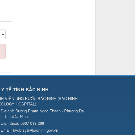
n
 Y TẾ TỈNH BẮC NINH
H VIỆN UNG BƯỚU BẮC NINH
(
BAC NINH
COLOGY HOSPITAL
)
Địa chỉ:
Đường Phạm Ngọc Thạch - Phường Đa
 - Tỉnh Bắc Ninh
Điện thoại:
0967 013 266
Email:
bvub.syt@bacninh.gov.vn