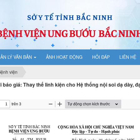
ẢN LÝ VĂN BẢN
ẢNH HOẠT ĐỘNG
HỎI ĐÁP
LIÊN HỆ
ệnh viện
 báo giá: Thay thế linh kiện cho Hệ thống nội soi dạ dày, đạ