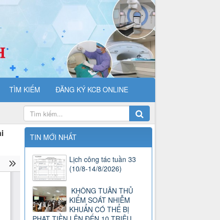
TÌM KIẾM
ĐĂNG KÝ KCB ONLINE
i
TIN MỚI NHẤT
Lịch công tác tuần 33
(10/8-14/8/2026)
KHÔNG TUÂN THỦ
KIỂM SOÁT NHIỄM
KHUẨN CÓ THỂ BỊ
PHẠT TIỀN LÊN ĐẾN 10 TRIỆU