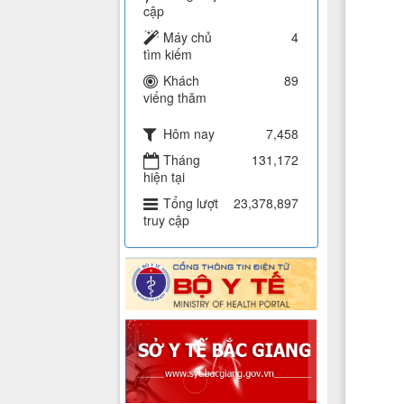
cập
Máy chủ
4
tìm kiếm
Khách
89
viếng thăm
Hôm nay
7,458
Tháng
131,172
hiện tại
Tổng lượt
23,378,897
truy cập