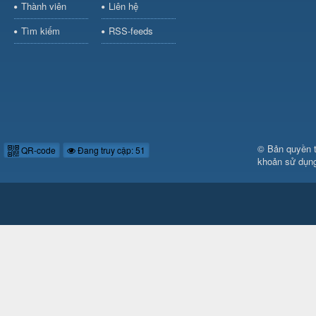
Thành viên
Liên hệ
Tìm kiếm
RSS-feeds
© Bản quyền 
QR-code
Đang truy cập: 51
khoản sử dụn