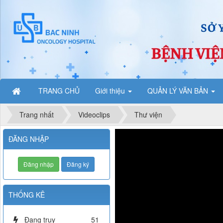
TRANG CHỦ
Giới thiệu
QUẢN LÝ VĂN BẢN
Trang nhất
Videoclips
Thư viện
ĐĂNG NHẬP
Đăng nhập
Đăng ký
THỐNG KÊ
Đang truy
51