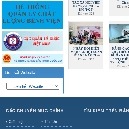
TÁC XÃ HỘI VIỆT
Gian
NAM (25/3/2016 –
Đã xem
25/3/2026)
Đã xem
323
NGÀY HỘI HIẾN
NÂNG CA
MẤU "LỄ HỘI XUÂN
LỰC, HIỆU
HỒNG" NĂM 2026
PHÒNG GIÁ
PHÁT HIỆN
Đã xem
354
TRỊ BỆNH 
Đã xem
Liên kết Website
CÁC CHUYÊN MỤC CHÍNH
TÌM KIẾM TRÊN BẢ
Giới thiệu
Tin Tức