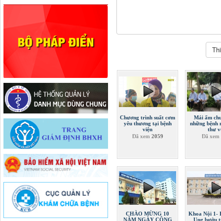
Chương trình suất cơm
Mái ấm ch
yêu thương tại bệnh
những bệnh 
viện
thư v
Đã xem
2059
Đã xem
CHÀO MỪNG 10
Khoa Nội 1- 
NĂM NGÀY CÔNG
Ung bướu t