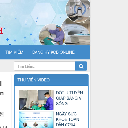
TÌM KIẾM
ĐĂNG KÝ KCB ONLINE
THƯ VIỆN VIDEO
I
ên
ĐỐT U TUYẾN
GIÁP BẰNG VI
SÓNG
NGÀY SỨC
KHOẺ TOÀN
DÂN 07/04
 ta