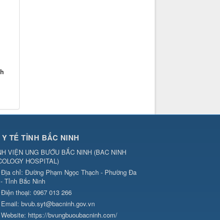
1
nh
 Y TẾ TỈNH BẮC NINH
H VIỆN UNG BƯỚU BẮC NINH
(
BAC NINH
COLOGY HOSPITAL
)
Địa chỉ:
Đường Phạm Ngọc Thạch - Phường Đa
 - Tỉnh Bắc Ninh
Điện thoại:
0967 013 266
Email:
bvub.syt@bacninh.gov.vn
Website:
https://bvungbuoubacninh.com/