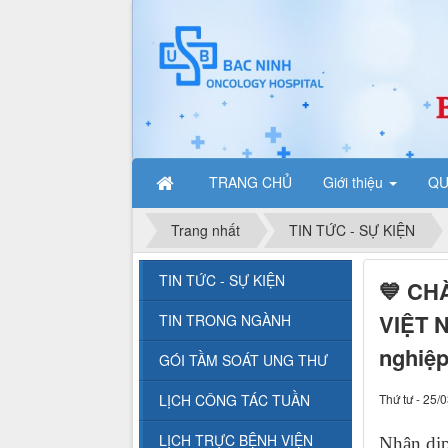
TRANG CHỦ
Giới thiệu
QU
Trang nhất
TIN TỨC - SỰ KIỆN
TIN TỨC - SỰ KIỆN
💙 CH
VIỆT N
TIN TRONG NGÀNH
nghiệp
GÓI TẦM SOÁT UNG THƯ
LỊCH CÔNG TÁC TUẦN
Thứ tư - 25/
LỊCH TRỰC BỆNH VIỆN
Nhân dịp