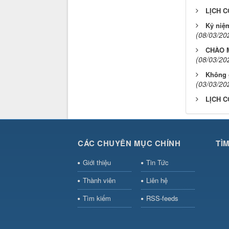
LỊCH C
Kỷ niệ
(08/03/20
CHÀO M
(08/03/20
Không 
(03/03/20
LỊCH C
CÁC CHUYÊN MỤC CHÍNH
TÌ
Giới thiệu
Tin Tức
Thành viên
Liên hệ
Tìm kiếm
RSS-feeds