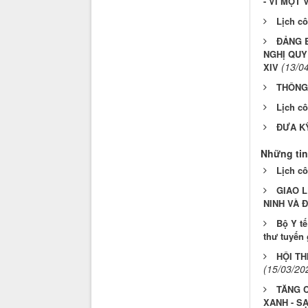
- VÌ MỘT
Lịch cô
ĐẢNG B
NGHỊ QUY
(13/0
XIV
THÔNG 
Lịch cô
ĐƯA K
Những tin
Lịch cô
GIAO 
NINH VÀ 
Bộ Y tế
thư tuyến 
HỘI TH
(15/03/20
TĂNG 
XANH - SẠ