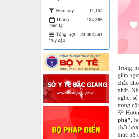
Hôm nay
11,152
Tháng
134,866
hiện tại
Tổng lượt
23,382,591
truy cập
Trong mô
giữa ngư
chắc ch
nhất. Nh
nghe, sẻ
trong cộ
💡
Hưởn
phá”
,
ho
chất lượ
thức hỗ 