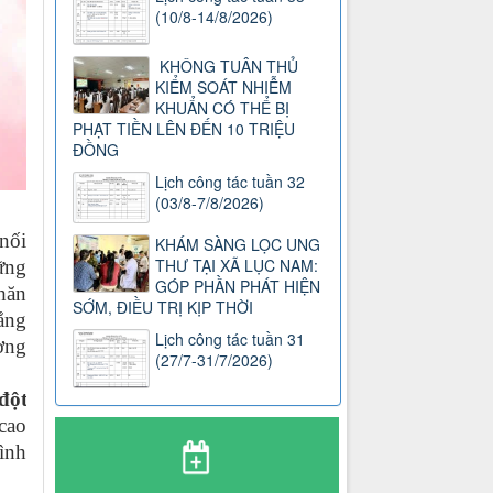
(10/8-14/8/2026)
KHÔNG TUÂN THỦ
KIỂM SOÁT NHIỄM
KHUẨN CÓ THỂ BỊ
PHẠT TIỀN LÊN ĐẾN 10 TRIỆU
ĐỒNG
Lịch công tác tuần 32
(03/8-7/8/2026)
nối
KHÁM SÀNG LỌC UNG
THƯ TẠI XÃ LỤC NAM:
vững
GÓP PHẦN PHÁT HIỆN
hăn
SỚM, ĐIỀU TRỊ KỊP THỜI
ắng
Lịch công tác tuần 31
ương
(27/7-31/7/2026)
đột
cao
ình