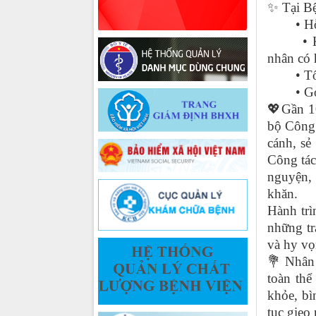
✨
Tại Bệ
• H
• 
nhân có 
• T
• G
💖
Gần 1
bộ Công 
cánh, sẻ
Công tác
nguyện,
khăn.
Hành trì
những tr
và hy vọ
💐
Nhân d
toàn thể
khỏe, bì
tục gieo