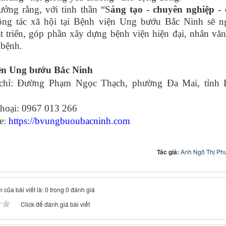
ưởng rằng, với tinh thần
“S
áng tạo
-
chuyên nghiệp
-
ng tác xã hội tại Bệnh viện Ung bướu Bắc Ninh sẽ n
t triển, góp phần xây dựng bệnh viện hiện đại, nhân văn
 bệnh.
ện Ung bướu Bắc Ninh
chỉ: Đường Phạm Ngọc Thạch, phường Đa Mai, tỉnh 
hoại: 0967 013 266
e:
https://bvungbuoubacninh.com
Tác giả:
Anh Ngô Thị Ph
 của bài viết là: 0 trong 0 đánh giá
Click để đánh giá bài viết