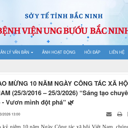
ẢN LÝ VĂN BẢN
ẢNH HOẠT ĐỘNG
HỎI ĐÁP
LIÊN HỆ
ÀO MỪNG 10 NĂM NGÀY CÔNG TÁC XÃ HỘ
AM (25/3/2016 – 25/3/2026) “Sáng tạo chuy
 - Vươn mình đột phá” 🌿
03/2026 13:00
 kỷ niệm 10 năm Ngày Công tác xã hội Việt Nam, chúng