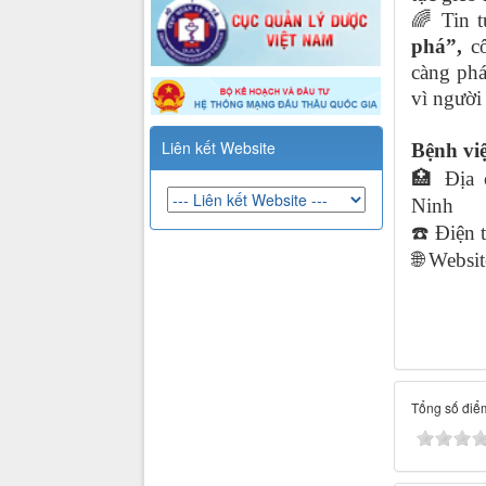
🌈
Tin t
phá
”
,
cô
càng phá
vì người
Liên kết Website
Bệnh vi
🏥
Địa 
Ninh
☎️
Điện t
🌐
Websit
Tổng số điểm