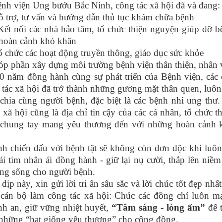
nh viện Ung bướu Bắc Ninh, công tác xã hội đã và đang:
ỗ trợ, tư vấn và hướng dẫn thủ tục khám chữa bệnh
Kết nối các nhà hảo tâm, tổ chức thiện nguyện giúp đỡ b
hoàn cảnh khó khăn
ổ chức các hoạt động truyền thông, giáo dục sức khỏe
óp phần xây dựng môi trường bệnh viện thân thiện, nhân 
0 năm đồng hành cùng sự phát triển của Bệnh viện, các 
tác xã hội đã trở thành những gương mặt thân quen, luôn
 chia cùng người bệnh, đặc biệt là các bệnh nhi ung thư
 xã hội cũng là địa chỉ tin cậy của các cá nhân, tổ chức t
 chung tay mang yêu thương đến với những hoàn cảnh 
nh chiến đấu với bệnh tật sẽ không còn đơn độc khi luôn
ái tim nhân ái đồng hành
-
giữ lại nụ cười, thắp lên niềm
ng sống cho người bệnh.
ịp này, xin gửi lời tri ân sâu sắc và lời chúc tốt đẹp nhất
 cán bộ làm công tác xã hội:
Chúc các đồng chí luôn m
nh an, giữ vững nhiệt huyết,
“Tâm sáng
-
lòng ấm”
để t
 những “hạt giống yêu thương” cho cộng đồng.