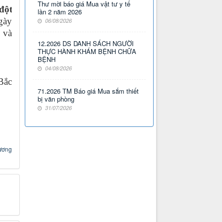
Thư mời báo giá Mua vật tư y tế
đột
lần 2 năm 2026
gày
06/08/2026
 và
12.2026 DS DANH SÁCH NGƯỜI
THỰC HÀNH KHÁM BỆNH CHỮA
BỆNH
04/08/2026
Bắc
71.2026 TM Báo giá Mua sắm thiết
bị văn phòng
31/07/2026
ương