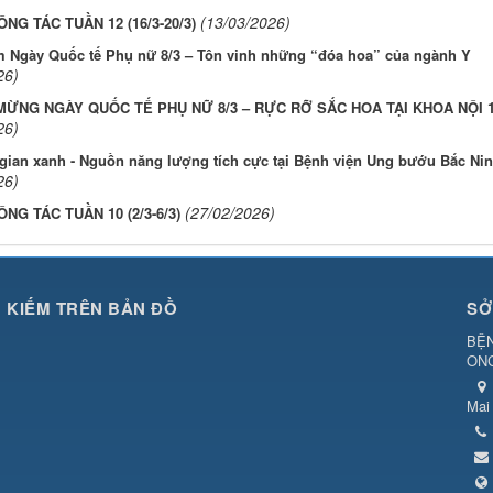
(13/03/2026)
ÔNG TÁC TUẦN 12 (16/3-20/3)
m Ngày Quốc tế Phụ nữ 8/3 – Tôn vinh những “đóa hoa” của ngành Y
26)
ỪNG NGÀY QUỐC TẾ PHỤ NỮ 8/3 – RỰC RỠ SẮC HOA TẠI KHOA NỘI 
26)
gian xanh - Nguồn năng lượng tích cực tại Bệnh viện Ung bướu Bắc Ni
26)
(27/02/2026)
ÔNG TÁC TUẦN 10 (2/3-6/3)
M KIẾM TRÊN BẢN ĐỒ
SỞ
BỆN
ON
Mai