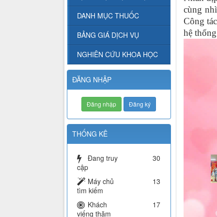
cùng nhì
DANH MỤC THUỐC
Công tác
hệ thống
BẢNG GIÁ DỊCH VỤ
NGHIÊN CỨU KHOA HỌC
ĐĂNG NHẬP
Đăng nhập
Đăng ký
THỐNG KÊ
Đang truy
30
cập
Máy chủ
13
tìm kiếm
Khách
17
viếng thăm