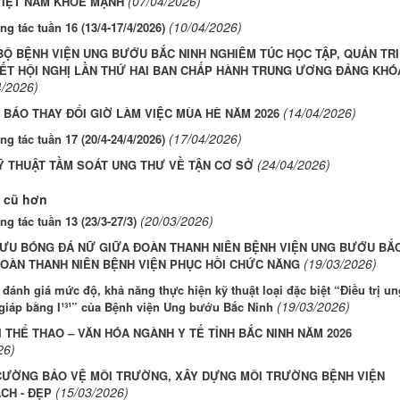
(07/04/2026)
 VIỆT NAM KHỎE MẠNH
(10/04/2026)
ng tác tuần 16 (13/4-17/4/2026)
Ộ BỆNH VIỆN UNG BƯỚU BẮC NINH NGHIÊM TÚC HỌC TẬP, QUÁN TR
ẾT HỘI NGHỊ LẦN THỨ HAI BAN CHẤP HÀNH TRUNG ƯƠNG ĐẢNG KHÓ
4/2026)
(14/04/2026)
BÁO THAY ĐỔI GIỜ LÀM VIỆC MÙA HÈ NĂM 2026
(17/04/2026)
ng tác tuần 17 (20/4-24/4/2026)
(24/04/2026)
Ỹ THUẬT TẦM SOÁT UNG THƯ VỀ TẬN CƠ SỞ
 cũ hơn
(20/03/2026)
ng tác tuần 13 (23/3-27/3)
LƯU BÓNG ĐÁ NỮ GIỮA ĐOÀN THANH NIÊN BỆNH VIỆN UNG BƯỚU BẮ
(19/03/2026)
ĐOÀN THANH NIÊN BỆNH VIỆN PHỤC HỒI CHỨC NĂNG
 đánh giá mức độ, khả năng thực hiện kỹ thuật loại đặc biệt “Điều trị un
(19/03/2026)
giáp bằng I¹³¹” của Bệnh viện Ung bướu Bắc Ninh
I THỂ THAO – VĂN HÓA NGÀNH Y TẾ TỈNH BẮC NINH NĂM 2026
26)
CƯỜNG BẢO VỆ MÔI TRƯỜNG, XÂY DỰNG MÔI TRƯỜNG BỆNH VIỆN
(15/03/2026)
CH - ĐẸP