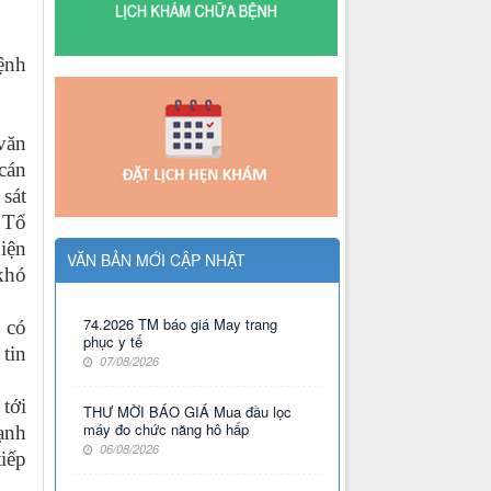
ệnh
văn
cán
 sát
. Tổ
hiện
VĂN BẢN MỚI CẬP NHẬT
khó
74.2026 TM báo giá May trang
 có
phục y tế
 tin
07/08/2026
 tới
THƯ MỜI BÁO GIÁ Mua đầu lọc
máy đo chức năng hô hấp
ạnh
06/08/2026
iếp