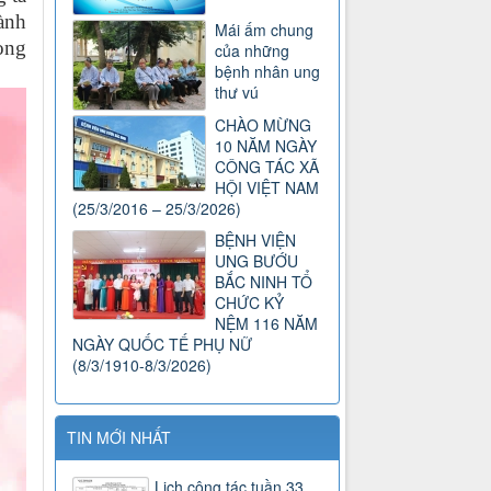
ành
Mái ấm chung
ong
của những
bệnh nhân ung
thư vú
CHÀO MỪNG
10 NĂM NGÀY
CÔNG TÁC XÃ
HỘI VIỆT NAM
(25/3/2016 – 25/3/2026)
BỆNH VIỆN
UNG BƯỚU
BẮC NINH TỔ
CHỨC KỶ
NỆM 116 NĂM
NGÀY QUỐC TẾ PHỤ NỮ
(8/3/1910-8/3/2026)
TIN MỚI NHẤT
Lịch công tác tuần 33