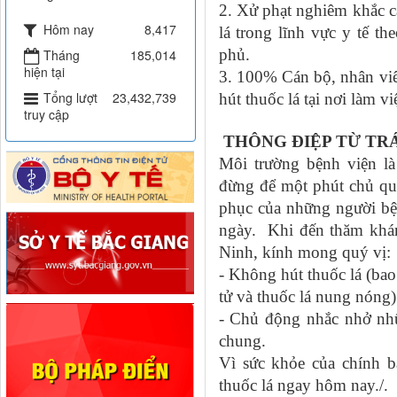
2. Xử phạt nghiêm khắc c
Hôm nay
8,417
lá trong lĩnh vực y tế 
phủ.
Tháng
185,014
hiện tại
3. 100% Cán bộ, nhân viê
Tổng lượt
23,432,739
hút thuốc lá tại nơi làm v
truy cập
THÔNG ĐIỆP TỪ TR
Môi trường bệnh viện là
đừng để một phút chủ qu
phục của những người bệ
ngày. Khi đến thăm khám
Ninh, kính mong quý vị:
- Không hút thuốc lá (bao
tử và thuốc lá nung nóng)
- Chủ động nhắc nhở nh
chung.
Vì sức khỏe của chính b
thuốc lá ngay hôm nay./.