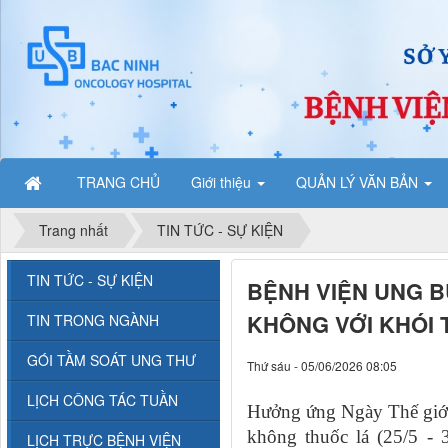
TRANG CHỦ
Giới thiệu
QUẢN LÝ VĂN BẢN
Trang nhất
TIN TỨC - SỰ KIỆN
TIN TỨC - SỰ KIỆN
BỆNH VIỆN UNG B
KHÔNG VỚI KHÓI 
TIN TRONG NGÀNH
GÓI TẦM SOÁT UNG THƯ
Thứ sáu - 05/06/2026 08:05
LỊCH CÔNG TÁC TUẦN
Hưởng ứng Ngày Thế giới 
không thuốc lá (25/5 - 
LỊCH TRỰC BỆNH VIỆN