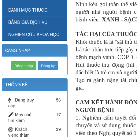
Ninh kêu gọi toàn thể vi
DANH MỤC THUỐC
người nhà người bệnh 
bệnh viện
XANH - SẠC
BẢNG GIÁ DỊCH VỤ
TÁC HẠI CỦA THUỐ
NGHIÊN CỨU KHOA HỌC
Khói thuốc lá là "sát thủ
Là tác nhân trực tiếp gâ
ĐĂNG NHẬP
bệnh mạch vành, COPD, độ
Hút thuốc thụ động (hít
Đăng nhập
Đăng ký
đặc biệt là trẻ em và ngư
Tạo ra gánh nặng tài chí
THỐNG KÊ
gia.
Đang truy
56
CAM KẾT HÀNH ĐỘN
cập
NGƯỜI BỆNH
Máy chủ
17
1. Nghiêm cấm tuyệt đối 
tìm kiếm
chuyển và sử dụng thuốc 
Khách
39
viên theo Nghị quyết số
viếng thăm