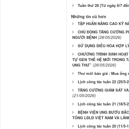
Tuần thứ 28 (Từ ngày 6/7 đến
Những tin cũ hơn
TẬP HUẤN NÂNG CAO KỸ NĂ
CHỦ ĐỘNG TĂNG CƯỜNG P
(28/05/2026)
NGƯỜI BỆNH
SỬ DỤNG ĐIỀU HÒA HỢP 
CHƯƠNG TRÌNH SINH HOẠT
TỰ GEN THẾ HỆ MỚI TRONG T
(26/05/2026)
UNG THƯ”
Thư mời báo giá : Mua ống 
Lịch công tác tuần 22 (25/5-2
TĂNG CƯỜNG GIÁM SÁT VÀ
(21/05/2026)
Lịch công tác tuần 21 (18/5-2
BỆNH VIỆN UNG BƯỚU BẮC
TỔNG LĐLĐ VIỆT NAM VÀ LÃN
Lịch công tác tuần 20 (11/5-1