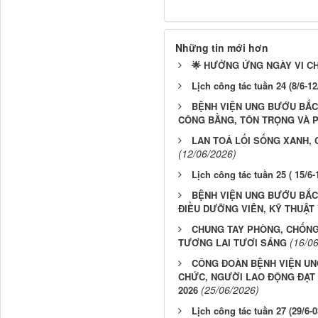
Những tin mới hơn
🌟 HƯỞNG ỨNG NGÀY VI CHẤ
Lịch công tác tuần 24 (8/6-12
BỆNH VIỆN UNG BƯỚU BẮC
CÔNG BẰNG, TÔN TRỌNG VÀ P
LAN TOẢ LỐI SỐNG XANH,
(12/06/2026)
Lịch công tác tuần 25 ( 15/6-
BỆNH VIỆN UNG BƯỚU BẮC 
ĐIỀU DƯỠNG VIÊN, KỸ THUẬT 
CHUNG TAY PHÒNG, CHỐNG 
(16/0
TƯƠNG LAI TƯƠI SÁNG
CÔNG ĐOÀN BỆNH VIỆN UN
CHỨC, NGƯỜI LAO ĐỘNG ĐẠT 
(25/06/2026)
2026
Lịch công tác tuần 27 (29/6-0